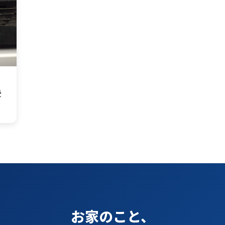
受
お家のこと、